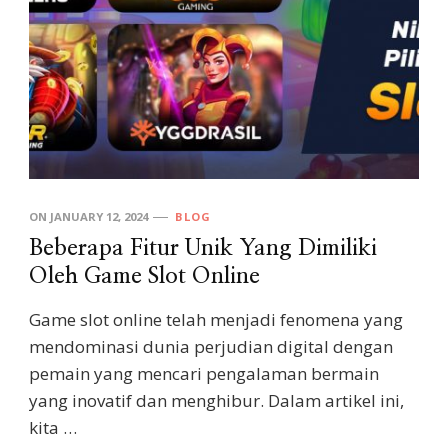
ON
JANUARY 12, 2024
BLOG
Beberapa Fitur Unik Yang Dimiliki
Oleh Game Slot Online
Game slot online telah menjadi fenomena yang
mendominasi dunia perjudian digital dengan
pemain yang mencari pengalaman bermain
yang inovatif dan menghibur. Dalam artikel ini,
kita …