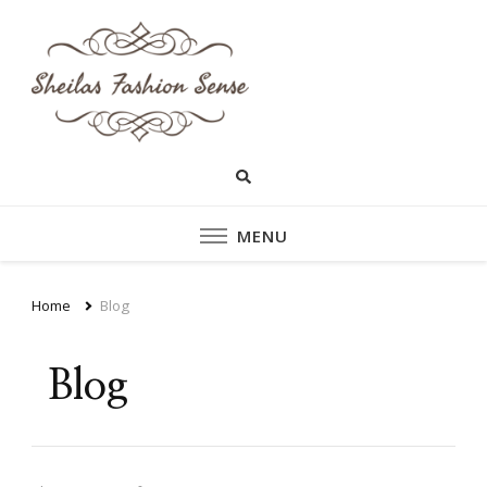
sheilasfashionsen
sheilasfashionsense.com –
Mengulas Lebih DalamTentang
– Situs Yang
Style dan fashion pakaian
Perempuan Yang Sedang
Memberikan Ten
Ngetrend
Style dan fashion
MENU
pakaian perempu
Home
Blog
Blog