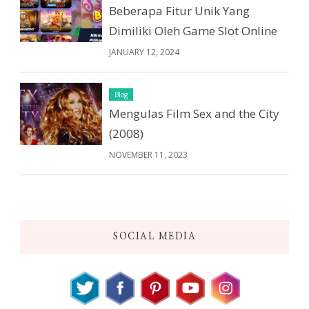
Beberapa Fitur Unik Yang
Dimiliki Oleh Game Slot Online
JANUARY 12, 2024
Blog
Mengulas Film Sex and the City
(2008)
NOVEMBER 11, 2023
SOCIAL MEDIA