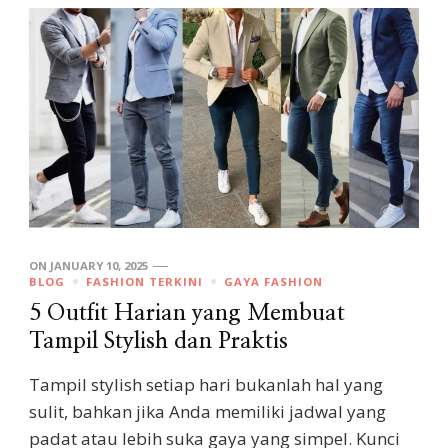
ON
JANUARY 10, 2025
BLOG
FASHION TERKINI
GAYA FASHION
5 Outfit Harian yang Membuat
Tampil Stylish dan Praktis
Tampil stylish setiap hari bukanlah hal yang
sulit, bahkan jika Anda memiliki jadwal yang
padat atau lebih suka gaya yang simpel. Kunci