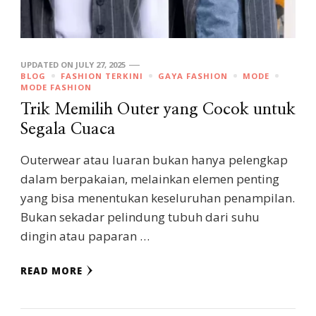
UPDATED ON
JULY 27, 2025
BLOG
FASHION TERKINI
GAYA FASHION
MODE
MODE FASHION
Trik Memilih Outer yang Cocok untuk
Segala Cuaca
Outerwear atau luaran bukan hanya pelengkap
dalam berpakaian, melainkan elemen penting
yang bisa menentukan keseluruhan penampilan.
Bukan sekadar pelindung tubuh dari suhu
dingin atau paparan …
READ MORE