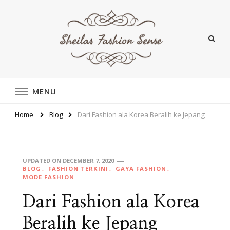
sheilasfashionsense.com –
sheilasfashionsense.com – Mengulas Lebih
DalamTentang Style dan fashion pakaian Perempuan
MENU
Situs Yang Memberikan
Yang Sedang Ngetrend
Tentang Style dan fashion
Home
Blog
Dari Fashion ala Korea Beralih ke Jepang
pakaian perempuan
UPDATED ON
DECEMBER 7, 2020
BLOG
FASHION TERKINI
GAYA FASHION
MODE FASHION
Dari Fashion ala Korea
Beralih ke Jepang