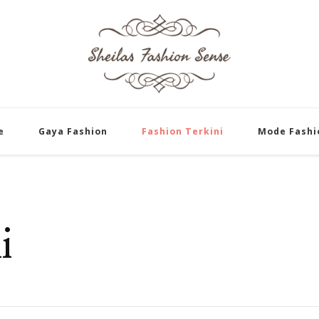
sheilasfashion
sheilasfashionsense.com – Meng
Tentang Styl
e
Gaya Fashion
Fashion Terkini
Mode Fashi
i