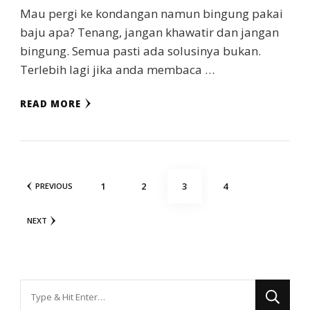
Mau pergi ke kondangan namun bingung pakai
baju apa? Tenang, jangan khawatir dan jangan
bingung. Semua pasti ada solusinya bukan.
Terlebih lagi jika anda membaca …
READ MORE
Posts
PAGE
PAGE
PAGE
PAGE
1
2
3
4
PREVIOUS
navigation
NEXT
Looking
for