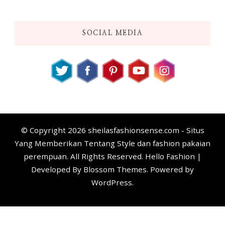
SOCIAL MEDIA
© Copyright 2026
sheilasfashionsense.com - Situs
Yang Memberikan Tentang Style dan fashion pakaian
perempuan
. All Rights Reserved. Hello Fashion |
Developed By
Blossom Themes
. Powered by
WordPress
.