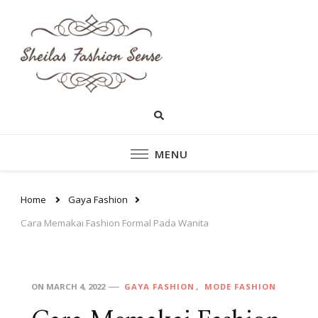
sheilasfashionsen
sheilasfashionsense.com –
Mengulas Lebih DalamTentang
– Situs Yang
Style dan fashion pakaian
Perempuan Yang Sedang
Memberikan Ten
Ngetrend
Style dan fashion
MENU
pakaian perempu
Home
Gaya Fashion
Cara Memakai Fashion Formal Pada Wanita
ON
MARCH 4, 2022
GAYA FASHION
MODE FASHION