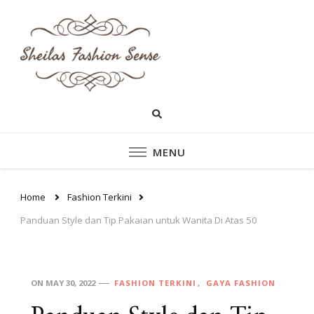
sheilasfashionsen
sheilasfashionsense.com –
Mengulas Lebih DalamTentang
– Situs Yang
Style dan fashion pakaian
Perempuan Yang Sedang
Memberikan Ten
Ngetrend
Style dan fashion
MENU
pakaian perempu
Home
Fashion Terkini
Panduan Style dan Tip Pakaian untuk Wanita Di Atas 50
ON
MAY 30, 2022
FASHION TERKINI
GAYA FASHION