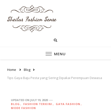
sheilasfashionsen
sheilasfashionsense.com –
Mengulas Lebih DalamTentang
– Situs Yang
Style dan fashion pakaian
Perempuan Yang Sedang
Memberikan Ten
Ngetrend
Style dan fashion
MENU
pakaian perempu
Home
Blog
Tips Gaya Baju Pesta yang Sering Dipakai Perempuan Dewasa
UPDATED ON
JULY 19, 2020
BLOG
FASHION TERKINI
GAYA FASHION
MODE FASHION