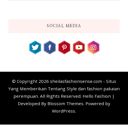
SOCIAL MEDIA
© Copyright 2026
sheilasfashionsense.com - Situs
Yang Memberikan Tentang Style dan fashion pakaian
perempuan
. All Rights Reserved. Hello Fashion |
Developed By
Blossom Themes
. Powered by
WordPress
.