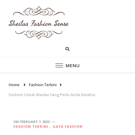
sheilasfashionsen
sheilasfashionsense.com –
Mengulas Lebih DalamTentang
– Situs Yang
Style dan fashion pakaian
Perempuan Yang Sedang
Memberikan Ten
Ngetrend
Style dan fashion
MENU
pakaian perempu
Home
Fashion Terkini
Fashion Untuk Wanita Yang Perlu Anda Ketahui
ON
FEBRUARY 7, 2022
FASHION TERKINI
GAYA FASHION