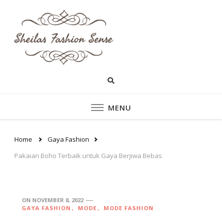
sheilasfashionsen
sheilasfashionsense.com –
Mengulas Lebih DalamTentang
– Situs Yang
Style dan fashion pakaian
Perempuan Yang Sedang
Memberikan Ten
Ngetrend
Style dan fashion
MENU
pakaian perempu
Home
Gaya Fashion
Pakaian Boho Terbaik untuk Gaya Berjiwa Bebas
ON
NOVEMBER 8, 2022
GAYA FASHION
MODE
MODE FASHION