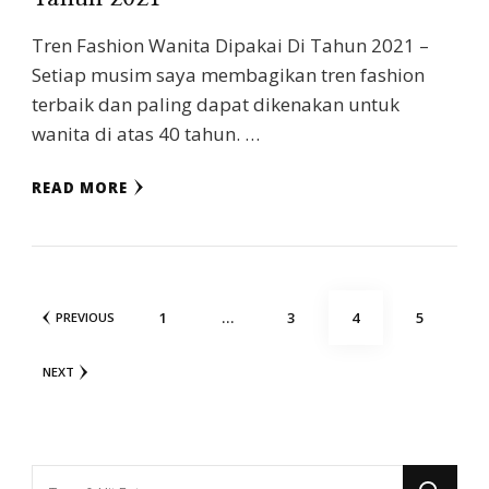
Tren Fashion Wanita Dipakai Di Tahun 2021 –
Setiap musim saya membagikan tren fashion
terbaik dan paling dapat dikenakan untuk
wanita di atas 40 tahun. …
READ MORE
Posts
PAGE
PAGE
PAGE
PAGE
1
…
3
4
5
PREVIOUS
navigation
NEXT
Looking