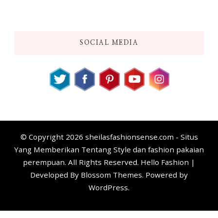
SOCIAL MEDIA
© Copyright 2026
sheilasfashionsense.com - Situs
Yang Memberikan Tentang Style dan fashion pakaian
perempuan
. All Rights Reserved. Hello Fashion |
Developed By
Blossom Themes
. Powered by
WordPress
.