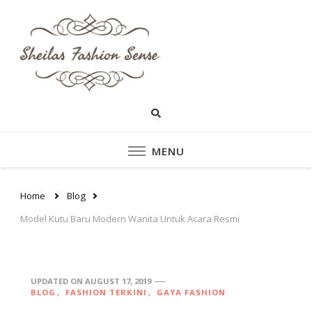
sheilasfashionsen
sheilasfashionsense.com –
Mengulas Lebih DalamTentang
– Situs Yang
Style dan fashion pakaian
Perempuan Yang Sedang
Memberikan Ten
Ngetrend
Style dan fashion
MENU
pakaian perempu
Home
Blog
Model Kutu Baru Modern Wanita Untuk Acara Resmi
UPDATED ON
AUGUST 17, 2019
BLOG
FASHION TERKINI
GAYA FASHION