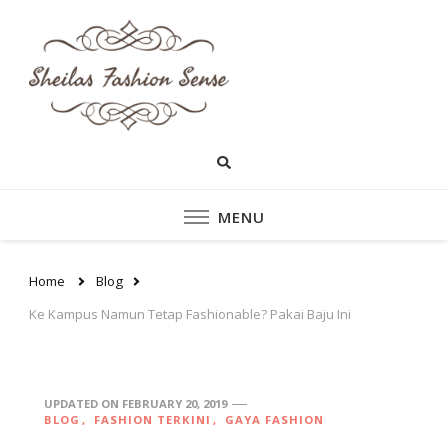
sheilasfashionsen
sheilasfashionsense.com –
Mengulas Lebih DalamTentang
– Situs Yang
Style dan fashion pakaian
Perempuan Yang Sedang
Memberikan Ten
Ngetrend
Style dan fashion
MENU
pakaian perempu
Home
Blog
Ke Kampus Namun Tetap Fashionable? Pakai Baju Ini
UPDATED ON
FEBRUARY 20, 2019
BLOG
FASHION TERKINI
GAYA FASHION