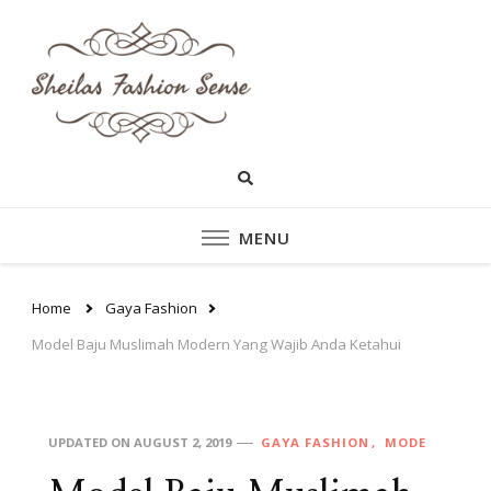
sheilasfashionsen
sheilasfashionsense.com –
Mengulas Lebih DalamTentang
– Situs Yang
Style dan fashion pakaian
Perempuan Yang Sedang
Memberikan Ten
Ngetrend
Style dan fashion
MENU
pakaian perempu
Home
Gaya Fashion
Model Baju Muslimah Modern Yang Wajib Anda Ketahui
UPDATED ON
AUGUST 2, 2019
GAYA FASHION
MODE